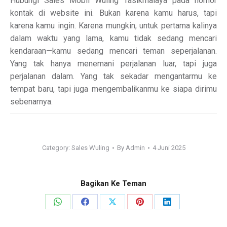
Hubungi Sales Mobil Wuling Tasikmalaya pada nomor
kontak di website ini. Bukan karena kamu harus, tapi
karena kamu ingin. Karena mungkin, untuk pertama kalinya
dalam waktu yang lama, kamu tidak sedang mencari
kendaraan—kamu sedang mencari teman seperjalanan.
Yang tak hanya menemani perjalanan luar, tapi juga
perjalanan dalam. Yang tak sekadar mengantarmu ke
tempat baru, tapi juga mengembalikanmu ke siapa dirimu
sebenarnya.
Category:
Sales Wuling
By
Admin
4 Juni 2025
Bagikan Ke Teman
Share
Share
Share
Share
Share
on
on
on
on
on