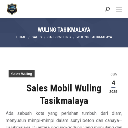
Search:
WULING TASIKMALAYA
You are here:
HOME
SALES
SALES WULING
WULING TASIKMALAYA
Sales Wuling
Jun
4
Sales Mobil Wuling
2025
Tasikmalaya
Ada sebuah kota yang perlahan tumbuh dari diam,
menyusun mimpi-mimpi dalam sunyi beton dan cahaya—
Tasikmalaya. Di antara gedung-gedung yang menjulang dan