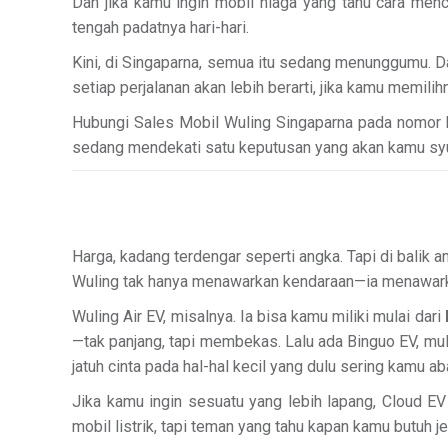
Dan jika kamu ingin mobil niaga yang tahu cara me
tengah padatnya hari-hari.
Kini, di Singaparna, semua itu sedang menunggumu. Da
setiap perjalanan akan lebih berarti, jika kamu memilih
Hubungi Sales Mobil Wuling Singaparna pada nomor kon
sedang mendekati satu keputusan yang akan kamu syuk
Harga, kadang terdengar seperti angka. Tapi di balik 
Wuling tak hanya menawarkan kendaraan—ia menawarkan
Wuling Air EV, misalnya. Ia bisa kamu miliki mulai dari
—tak panjang, tapi membekas. Lalu ada Binguo EV, mu
jatuh cinta pada hal-hal kecil yang dulu sering kamu ab
Jika kamu ingin sesuatu yang lebih lapang, Cloud EV
mobil listrik, tapi teman yang tahu kapan kamu butuh 