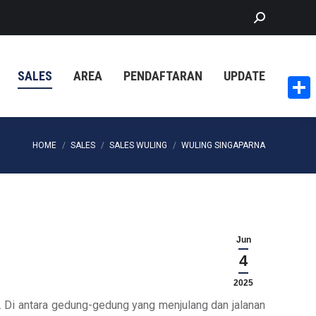
Search:
SALES
AREA
PENDAFTARAN
UPDATE
Share
You are here:
HOME
SALES
SALES WULING
WULING SINGAPARNA
Jun
4
2025
 Di antara gedung-gedung yang menjulang dan jalanan