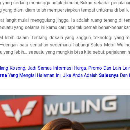
yang sedang menunggu untuk dimulai. Bukan sekadar perjalanan dar
g yang diam-diam telah mempersiapkan tempat untukmu di balik
t langit mulai menggulung jingga. Ia adalah ruang tenang di ten
sesuatu yang selama ini kamu cari, tapi tak pernah benar-benar ka
nal lebih dalam. Tentang desain yang anggun, teknologi yang
a—dengan satu sentuhan sederhana: hubungi Sales Mobil Wuling
tu yang lebih… sesuatu yang mungkin bisa kita sebut: perjalanan ha
ang Kosong. Jadi Semua Informasi Harga, Promo Dan Lain Lain
arna
Yang Mengisi Halaman Ini. Jika Anda Adalah
Salesnya
Dan I