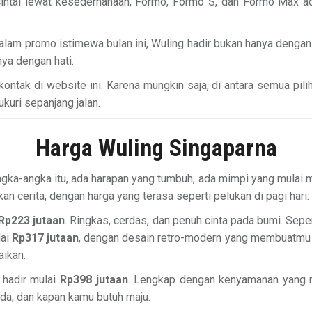
ncintai lewat kesederhanaan, Formo, Formo S, dan Formo Max
lam promo istimewa bulan ini, Wuling hadir bukan hanya dengan p
nya dengan hati.
tak di website ini. Karena mungkin saja, di antara semua pili
uri sepanjang jalan.
Harga Wuling Singaparna
angka-angka itu, ada harapan yang tumbuh, ada mimpi yang mulai m
 cerita, dengan harga yang terasa seperti pelukan di pagi hari
Rp223 jutaan
. Ringkas, cerdas, dan penuh cinta pada bumi. Sep
lai
Rp317 jutaan
, dengan desain retro-modern yang membuatmu 
aikan.
 hadir mulai
Rp398 jutaan
. Lengkap dengan kenyamanan yang m
jeda, dan kapan kamu butuh maju.