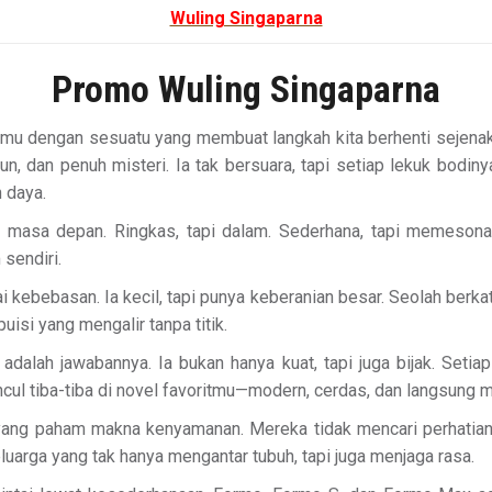
Wuling Singaparna
Promo Wuling Singaparna
temu dengan sesuatu yang membuat langkah kita berhenti sejenak.
, dan penuh misteri. Ia tak bersuara, tapi setiap lekuk bodin
 daya.
i masa depan. Ringkas, tapi dalam. Sederhana, tapi memesona. 
sendiri.
ebebasan. Ia kecil, tapi punya keberanian besar. Seolah berkata
uisi yang mengalir tanpa titik.
alah jawabannya. Ia bukan hanya kuat, tapi juga bijak. Setiap 
ncul tiba-tiba di novel favoritmu—modern, cerdas, dan langsung
 yang paham makna kenyamanan. Mereka tidak mencari perhatia
arga yang tak hanya mengantar tubuh, tapi juga menjaga rasa.