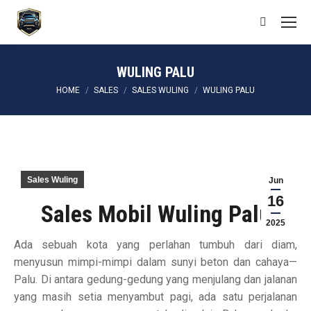
Search:
WULING PALU
You are here:
HOME
SALES
SALES WULING
WULING PALU
Sales Wuling
Jun
16
Sales Mobil Wuling Palu
2025
Ada sebuah kota yang perlahan tumbuh dari diam,
menyusun mimpi-mimpi dalam sunyi beton dan cahaya—
Palu. Di antara gedung-gedung yang menjulang dan jalanan
yang masih setia menyambut pagi, ada satu perjalanan