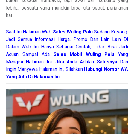
bukan sekadar transaksi, tapi awal dari sesuatu yang
lebih… sesuatu yang mungkin bisa kita sebut: perjalanan
hati.
Saat Ini Halaman Web
Sales
Wuling Palu
Sedang Kosong.
Jadi Semua Informasi Harga, Promo Dan Lain Lain Di
Dalam Web Ini Hanya Sebagai Contoh, Tidak Bisa Jadi
Acuan Sampai Ada
Sales Mobil Wuling Palu
Yang
Mengisi Halaman Ini. Jika Anda Adalah
Salesnya
Dan
Ingin Menyewa Halaman Ini, Silahkan
Hubungi Nomor WA
Yang Ada Di Halaman Ini.