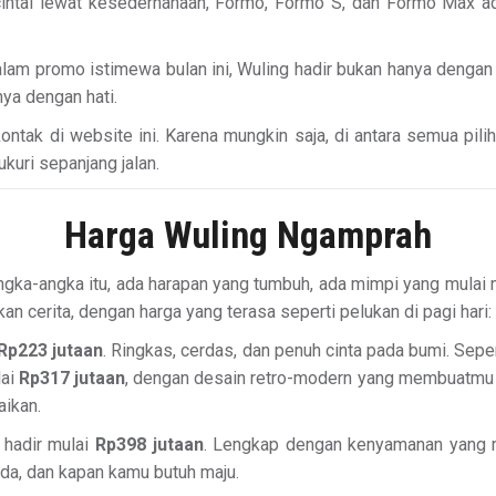
ncintai lewat kesederhanaan, Formo, Formo S, dan Formo Max
m promo istimewa bulan ini, Wuling hadir bukan hanya dengan p
nya dengan hati.
ak di website ini. Karena mungkin saja, di antara semua pilih
uri sepanjang jalan.
Harga Wuling Ngamprah
 angka-angka itu, ada harapan yang tumbuh, ada mimpi yang mulai 
 cerita, dengan harga yang terasa seperti pelukan di pagi hari
Rp223 jutaan
. Ringkas, cerdas, dan penuh cinta pada bumi. Sep
lai
Rp317 jutaan
, dengan desain retro-modern yang membuatmu 
aikan.
 hadir mulai
Rp398 jutaan
. Lengkap dengan kenyamanan yang m
jeda, dan kapan kamu butuh maju.