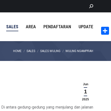
Search:
SALES
AREA
PENDAFTARAN
UPDATE
Share
You are here:
HOME
SALES
SALES WULING
WULING NGAMPRAH
Jun
1
2025
Di antara gedung-gedung yang menjulang dan jalanan