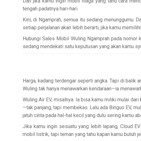
Dan jika kamu ingin mobil niaga yang tahu cara me
tengah padatnya hari-hari.
Kini, di Ngamprah, semua itu sedang menunggumu. Dala
setiap perjalanan akan lebih berarti, jika kamu memilih
Hubungi Sales Mobil Wuling Ngamprah pada nomor kont
sedang mendekati satu keputusan yang akan kamu syuk
Harga, kadang terdengar seperti angka. Tapi di balik
Wuling tak hanya menawarkan kendaraan—ia menawarkan
Wuling Air EV, misalnya. Ia bisa kamu miliki mulai dari
—tak panjang, tapi membekas. Lalu ada Binguo EV, mu
jatuh cinta pada hal-hal kecil yang dulu sering kamu ab
Jika kamu ingin sesuatu yang lebih lapang, Cloud EV
mobil listrik, tapi teman yang tahu kapan kamu butuh 