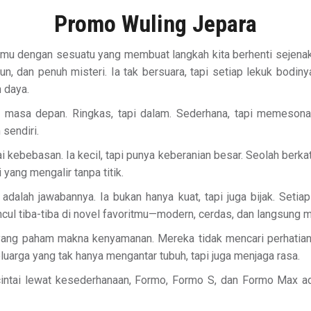
Promo Wuling Jepara
temu dengan sesuatu yang membuat langkah kita berhenti sejenak.
, dan penuh misteri. Ia tak bersuara, tapi setiap lekuk bodin
 daya.
i masa depan. Ringkas, tapi dalam. Sederhana, tapi memesona. 
sendiri.
ebebasan. Ia kecil, tapi punya keberanian besar. Seolah berkata
 yang mengalir tanpa titik.
alah jawabannya. Ia bukan hanya kuat, tapi juga bijak. Setiap 
ncul tiba-tiba di novel favoritmu—modern, cerdas, dan langsung
 yang paham makna kenyamanan. Mereka tidak mencari perhatia
arga yang tak hanya mengantar tubuh, tapi juga menjaga rasa.
ncintai lewat kesederhanaan, Formo, Formo S, dan Formo Max