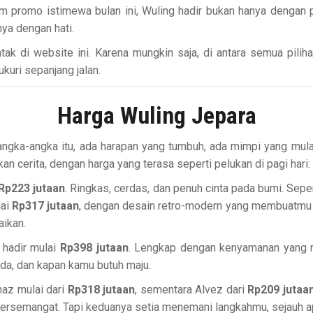
 promo istimewa bulan ini, Wuling hadir bukan hanya dengan pe
nya dengan hati.
k di website ini. Karena mungkin saja, di antara semua piliha
uri sepanjang jalan.
Harga Wuling Jepara
 angka-angka itu, ada harapan yang tumbuh, ada mimpi yang mula
 cerita, dengan harga yang terasa seperti pelukan di pagi hari
Rp223 jutaan
. Ringkas, cerdas, dan penuh cinta pada bumi. Sep
lai
Rp317 jutaan
, dengan desain retro-modern yang membuatmu 
aikan.
 hadir mulai
Rp398 jutaan
. Lengkap dengan kenyamanan yang m
jeda, dan kapan kamu butuh maju.
maz mulai dari
Rp318 jutaan
, sementara Alvez dari
Rp209 jutaa
bersemangat. Tapi keduanya setia menemani langkahmu, sejauh a