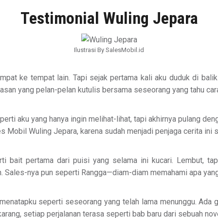
Testimonial Wuling Jepara
Ilustrasi By SalesMobil.id
 tempat ke tempat lain. Tapi sejak pertama kali aku duduk di ba
ebebasan yang pelan-pelan kutulis bersama seseorang yang tahu 
Seperti aku yang hanya ingin melihat-lihat, tapi akhirnya pulang
les Mobil Wuling Jepara, karena sudah menjadi penjaga cerita ini 
i bait pertama dari puisi yang selama ini kucari. Lembut, ta
in. Sales-nya pun seperti Rangga—diam-diam memahami apa yang
z menatapku seperti seseorang yang telah lama menunggu. Ada ge
arang, setiap perjalanan terasa seperti bab baru dari sebuah nove