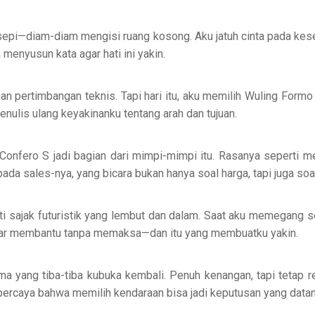
ng sepi—diam-diam mengisi ruang kosong. Aku jatuh cinta pada ke
menyusun kata agar hati ini yakin.
an pertimbangan teknis. Tapi hari itu, aku memilih Wuling Formo 
enulis ulang keyakinanku tentang arah dan tujuan.
Confero S jadi bagian dari mimpi-mimpi itu. Rasanya seperti 
ada sales-nya, yang bicara bukan hanya soal harga, tapi juga soa
i sajak futuristik yang lembut dan dalam. Saat aku memegang seti
enar membantu tanpa memaksa—dan itu yang membuatku yakin.
a yang tiba-tiba kubuka kembali. Penuh kenangan, tapi tetap r
rcaya bahwa memilih kendaraan bisa jadi keputusan yang datang