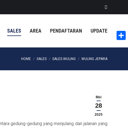
Search:
SALES
AREA
PENDAFTARAN
UPDATE
Share
You are here:
HOME
SALES
SALES WULING
WULING JEPARA
Mei
28
2025
ntara gedung-gedung yang menjulang dan jalanan yang