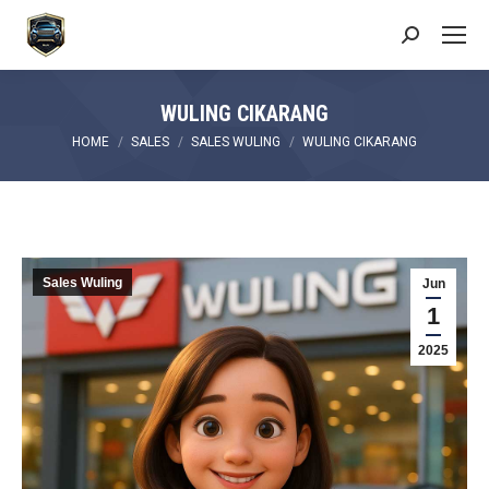
Search:
WULING CIKARANG
You are here:
HOME
SALES
SALES WULING
WULING CIKARANG
Sales Wuling
Jun
1
2025