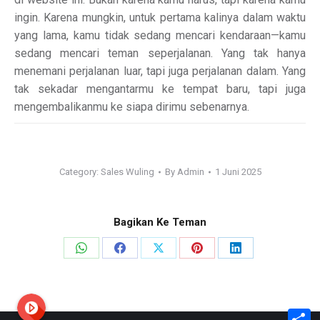
ingin. Karena mungkin, untuk pertama kalinya dalam waktu
yang lama, kamu tidak sedang mencari kendaraan—kamu
sedang mencari teman seperjalanan. Yang tak hanya
menemani perjalanan luar, tapi juga perjalanan dalam. Yang
tak sekadar mengantarmu ke tempat baru, tapi juga
mengembalikanmu ke siapa dirimu sebenarnya.
Category:
Sales Wuling
By
Admin
1 Juni 2025
Bagikan Ke Teman
Share
Share
Share
Share
Share
on
on
on
on
on
WhatsApp
Facebook
X
Pinterest
LinkedIn
S