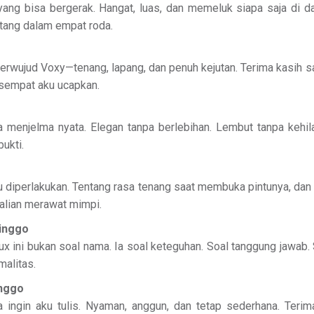
yang bisa bergerak. Hangat, luas, dan memeluk siapa saja di d
ang dalam empat roda.
 berwujud Voxy—tenang, lapang, dan penuh kejutan. Terima kasih
sempat aku ucapkan.
 menjelma nyata. Elegan tanpa berlebihan. Lembut tanpa kehi
bukti.
 diperlakukan. Tentang rasa tenang saat membuka pintunya, dan
kalian merawat mimpi.
linggo
x ini bukan soal nama. Ia soal keteguhan. Soal tanggung jawab.
alitas.
inggo
 ingin aku tulis. Nyaman, anggun, dan tetap sederhana. Teri