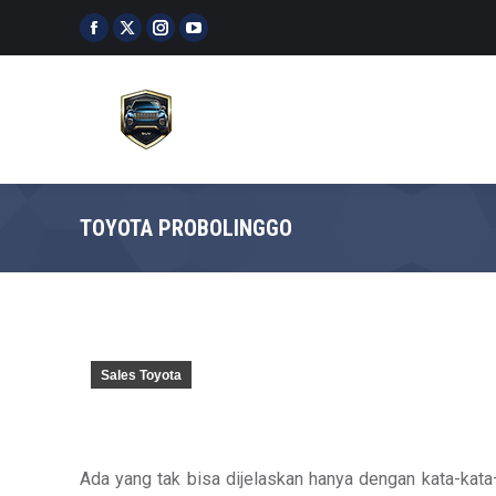
Facebook
X
Instagram
YouTube
page
page
page
page
opens
opens
opens
opens
in
in
in
in
new
new
new
new
window
window
window
window
TOYOTA PROBOLINGGO
Sales Toyota
Ada yang tak bisa dijelaskan hanya dengan kata-kata