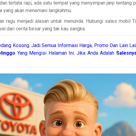
 dan tertata rapi, ada satu tempat yang menyimpan janji tentang 
apa yang akan menemani langkahmu.
rkan ragu menjadi alasan untuk menunda. Hubungi sales mobil T
wal dari cerita besar yang tak kau sangka.
dang Kosong. Jadi Semua Informasi Harga, Promo Dan Lain Lai
olinggo
Yang Mengisi Halaman Ini. Jika Anda Adalah
Salesny