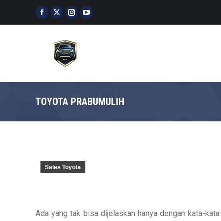
Facebook
X
Instagram
YouTube
page
page
page
page
opens
opens
opens
opens
in
in
in
in
new
new
new
new
window
window
window
window
TOYOTA PRABUMULIH
Sales Toyota
Ada yang tak bisa dijelaskan hanya dengan kata-kata