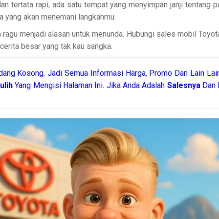
dan tertata rapi, ada satu tempat yang menyimpan janji tentang 
apa yang akan menemani langkahmu.
an ragu menjadi alasan untuk menunda. Hubungi sales mobil Toyot
i cerita besar yang tak kau sangka.
dang Kosong. Jadi Semua Informasi Harga, Promo Dan Lain Lain
ulih
Yang Mengisi Halaman Ini. Jika Anda Adalah
Salesnya
Dan I