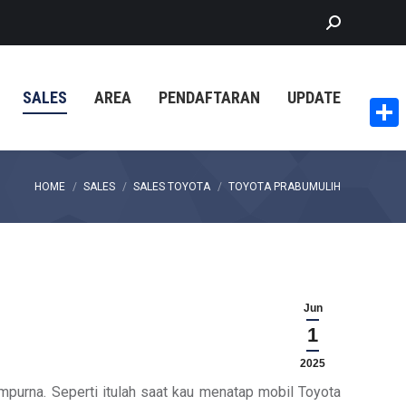
Search:
SALES
AREA
PENDAFTARAN
UPDATE
Share
You are here:
HOME
SALES
SALES TOYOTA
TOYOTA PRABUMULIH
Jun
1
2025
mpurna. Seperti itulah saat kau menatap mobil Toyota