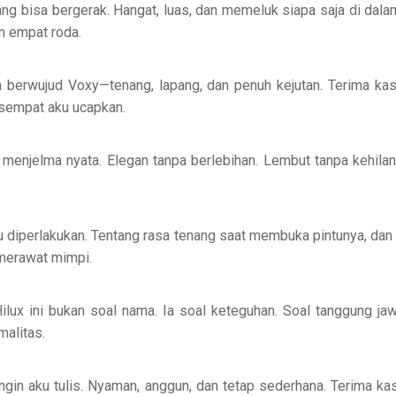
ang bisa bergerak. Hangat, luas, dan memeluk siapa saja di dala
m empat roda.
a berwujud Voxy—tenang, lapang, dan penuh kejutan. Terima ka
sempat aku ucapkan.
menjelma nyata. Elegan tanpa berlebihan. Lembut tanpa kehilang
 diperlakukan. Tentang rasa tenang saat membuka pintunya, dan
 merawat mimpi.
ux ini bukan soal nama. Ia soal keteguhan. Soal tanggung jaw
alitas.
ngin aku tulis. Nyaman, anggun, dan tetap sederhana. Terima ka