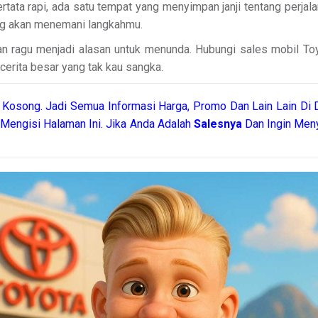
 tertata rapi, ada satu tempat yang menyimpan janji tentang perja
ang akan menemani langkahmu.
kan ragu menjadi alasan untuk menunda. Hubungi sales mobil Toy
i cerita besar yang tak kau sangka.
Kosong. Jadi Semua Informasi Harga, Promo Dan Lain Lain Di 
Mengisi Halaman Ini. Jika Anda Adalah
Salesnya
Dan Ingin Meny