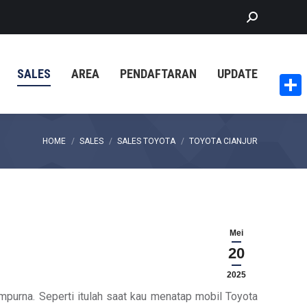
Search:
SALES
AREA
PENDAFTARAN
UPDATE
Share
You are here:
HOME
SALES
SALES TOYOTA
TOYOTA CIANJUR
Mei
20
2025
mpurna. Seperti itulah saat kau menatap mobil Toyota