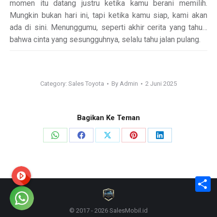
momen itu datang justru ketika kamu berani memilih.
Mungkin bukan hari ini, tapi ketika kamu siap, kami akan
ada di sini. Menunggumu, seperti akhir cerita yang tahu…
bahwa cinta yang sesungguhnya, selalu tahu jalan pulang.
Category:
Sales Toyota
By
Admin
2 Juni 2025
Bagikan Ke Teman
Share
Share
Share
Share
Share
on
on
on
on
on
WhatsApp
Facebook
X
Pinterest
LinkedIn
S
© 2017 - 2026 SalesMobil.id