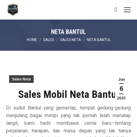
Search:
NETA BANTUL
You are here:
HOME
SALES
SALES NETA
NETA BANTUL
Sales Neta
Jun
6
Sales Mobil Neta Bantul
2025
Di sudut Bantul yang gemerlap, tempat gedung-gedung
menjulang bagai mimpi yang tak pernah lelah menatap
langit, kami hadir membawa cerita baru—tentang
perjalanan, harapan, dan masa depan yang tak hanya