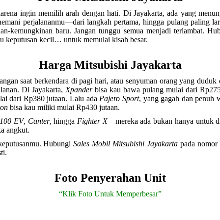
karena ingin memilih arah dengan hati. Di Jayakarta, ada yang menu
nemani perjalananmu—dari langkah pertama, hingga pulang paling la
nan-kemungkinan baru. Jangan tunggu semua menjadi terlambat. H
atu keputusan kecil… untuk memulai kisah besar.
Harga Mitsubishi Jayakarta
angan saat berkendara di pagi hari, atau senyuman orang yang duduk
alanan. Di Jayakarta,
Xpander
bisa kau bawa pulang mulai dari Rp275
lai dari Rp380 jutaan. Lalu ada
Pajero Sport
, yang gagah dan penuh 
ton
bisa kau miliki mulai Rp430 jutaan.
100 EV
,
Canter
, hingga
Fighter X
—mereka ada bukan hanya untuk dib
a angkut.
ah keputusanmu. Hubungi
Sales Mobil Mitsubishi Jayakarta
pada nomor k
ti.
Foto Penyerahan Unit
“Klik Foto Untuk Memperbesar”