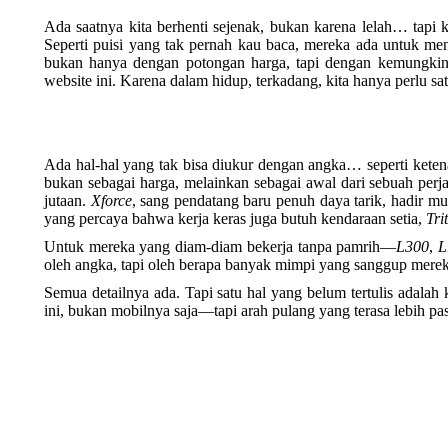
Ada saatnya kita berhenti sejenak, bukan karena lelah… tapi 
Seperti puisi yang tak pernah kau baca, mereka ada untuk me
bukan hanya dengan potongan harga, tapi dengan kemungki
website ini. Karena dalam hidup, terkadang, kita hanya perlu s
Ada hal-hal yang tak bisa diukur dengan angka… seperti keten
bukan sebagai harga, melainkan sebagai awal dari sebuah perj
jutaan.
Xforce
, sang pendatang baru penuh daya tarik, hadir mu
yang percaya bahwa kerja keras juga butuh kendaraan setia,
Tri
Untuk mereka yang diam-diam bekerja tanpa pamrih—
L300
,
L
oleh angka, tapi oleh berapa banyak mimpi yang sanggup merek
Semua detailnya ada. Tapi satu hal yang belum tertulis adal
ini, bukan mobilnya saja—tapi arah pulang yang terasa lebih pas