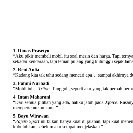
1. Dimas Prasetyo
“Aku pikir membeli mobil itu soal mesin dan harga. Tapi ternya
sekadar kendaraan, tapi teman pulang yang kutunggu sejak lama
2. Reni Aulia
“Kadang kita tak tahu sedang mencari apa… sampai akhirnya d
3. Fahmi Nurhadi
“Mobil ini…
Triton
. Tangguh, seperti aku yang tak pernah ber
4. Intan Maharani
“Dari semua pilihan yang ada, hatiku jatuh pada
Xforce
. Rasany
mempertemukan kami.”
5. Bayu Wirawan
“
Pajero Sport
ini bukan hanya kuat di jalanan, tapi kuat mene
kubutuhkan, sebelum aku sempat menjelaskan.”