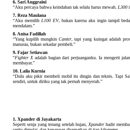
6. Sari Anggraini
“Aku percaya bahwa keindahan tak selalu harus mewah.
L300
i
7. Reza Maulana
“Aku memilih
L100 EV
, bukan karena aku ingin tampil bed
mendalam.”
8. Anisa Fadillah
“Yang kupilih mungkin
Canter
, tapi yang kuingat adalah pro
manusia, bukan sekadar pembeli.”
9. Fajar Setiawan
“
Fighter X
adalah bagian dari perjuanganku. Ia mengerti jala
membayar.”
10. Laila Kurnia
“Dulu aku pikir membeli mobil itu dingin dan teknis. Tapi S
sendiri, untuk diriku yang tak pernah menyerah.”
1. Xpander di Jayakarta
Seperti senja yang tenang setelah hujan,
Xpander
hadir membawa
cerita dimulai, dan kenangan disematkan di tiap kilometer.