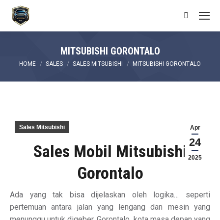
Search:
MITSUBISHI GORONTALO
You are here:
HOME
SALES
SALES MITSUBISHI
MITSUBISHI GORONTALO
Sales Mitsubishi
Apr
24
Sales Mobil Mitsubishi
2025
Gorontalo
Ada yang tak bisa dijelaskan oleh logika… seperti
pertemuan antara jalan yang lengang dan mesin yang
menunggu untuk digeber. Gorontalo, kota masa depan yang