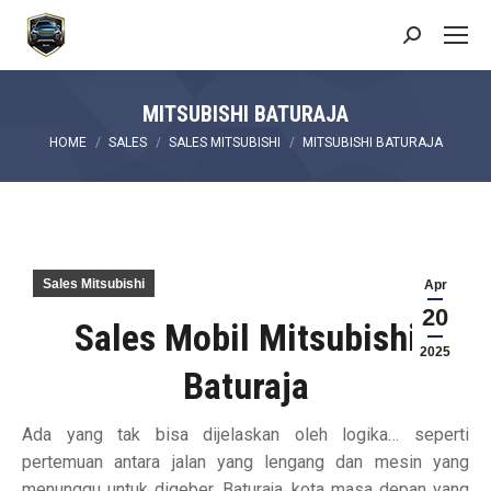
Search:
MITSUBISHI BATURAJA
You are here:
HOME
SALES
SALES MITSUBISHI
MITSUBISHI BATURAJA
Sales Mitsubishi
Apr
20
Sales Mobil Mitsubishi
2025
Baturaja
Ada yang tak bisa dijelaskan oleh logika… seperti
pertemuan antara jalan yang lengang dan mesin yang
menunggu untuk digeber. Baturaja, kota masa depan yang