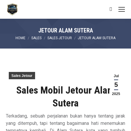
Search:
JETOUR ALAM SUTERA
You are here:
HOME
SALES
SALES JETOUR
JETOUR ALAM SUTERA
Sales Jetour
Jul
5
Sales Mobil Jetour Alam
2025
Sutera
Terkadang, sebuah perjalanan bukan hanya tentang jarak
yang ditempuh, tapi tentang bagaimana hati menemukan
tempatnya kembali. Di Alam Sutera, kota yang tumbuh