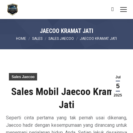
Search:
JAECOO KRAMAT JATI
You are here:
HOME
SALES
SALES JAECOO
JAECOO KRAMAT JATI
Sales Jaecoo
Jul
5
Sales Mobil Jaecoo Kramat
2025
Jati
Seperti cinta pertama yang tak pernah usai dikenang,
Jaecoo hadir dengan kesempurnaan yang dirancang untuk
menemani perjalanan hidup Anda. Setiap lekuk desainnya