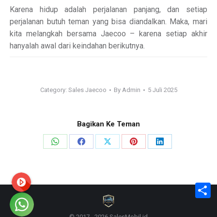
Karena hidup adalah perjalanan panjang, dan setiap
perjalanan butuh teman yang bisa diandalkan. Maka, mari
kita melangkah bersama Jaecoo – karena setiap akhir
hanyalah awal dari keindahan berikutnya.
Category:
Sales Jaecoo
By
Admin
5 Juli 2025
Bagikan Ke Teman
Share
Share
Share
Share
Share
on
on
on
on
on
WhatsApp
Facebook
X
Pinterest
LinkedIn
S
© 2017 - 2026 SalesMobil.id