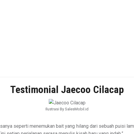
Testimonial Jaecoo Cilacap
Ilustrasi By SalesMobil.id
asanya seperti menemukan bait yang hilang dari sebuah puisi la
i setiap perjalanan serasa menulis kisah baru yang indah.”