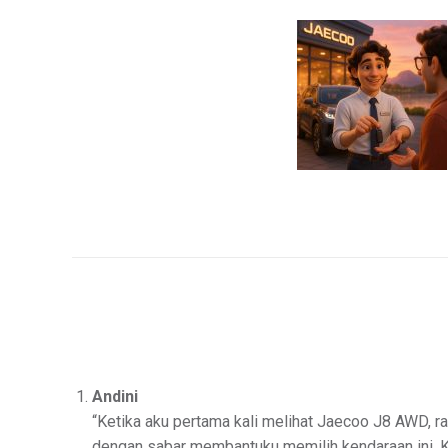
Andini
“Ketika aku pertama kali melihat Jaecoo J8 AWD, r
dengan sabar membantuku memilih kendaraan ini. Kin