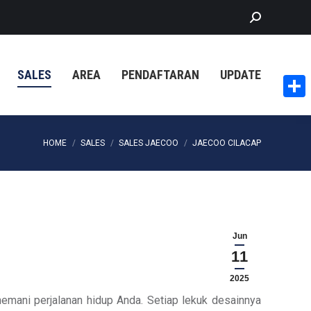
Search:
SALES
AREA
PENDAFTARAN
UPDATE
Share
You are here:
HOME
SALES
SALES JAECOO
JAECOO CILACAP
Jun
11
2025
emani perjalanan hidup Anda. Setiap lekuk desainnya