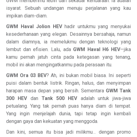
GWM memberimu lebih dari sekadar kendaraan. Ia adalah
isyarat. Sebuah undangan menuju perjalanan yang kau
impikan diam-diam.
GWM Haval Jolion HEV
hadir untukmu yang menyukai
kesederhanaan yang elegan. Desainnya bersahaja, namun
dalam diamnya, ia memelukmu dengan teknologi yang
lembut dan efisien. Lalu, ada
GWM Haval H6 HEV
—jika
kamu pernah jatuh cinta pada ketegasan yang tenang,
mobil ini akan mengingatkanmu pada perasaan itu.
GWM Ora 03 BEV
? Ah, ini bukan mobil biasa. Ini seperti
puisi dalam bentuk listrik. Ringan, halus, dan menyimpan
harapan masa depan yang bersih. Sementara
GWM Tank
300 HEV
dan
Tank 500 HEV
adalah untuk jiwa-jiwa
petualang. Yang tak pernah puas hanya diam di tempat.
Yang ingin menjelajah dunia, tapi tetap ingin kembali
dengan gaya dan kekuatan yang menggoda.
Dan kini, semua itu bisa jadi milikmu… dengan promo