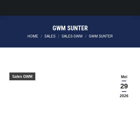
GWM SUNTER
You are here:
HOME
SALES
SALES GWM
GWM SUNTER
Sales GWM
Mei
29
2026