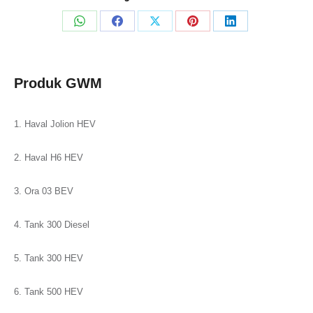
Share
Share
Share
Share
Share
on
on
on
on
on
WhatsApp
Facebook
X
Pinterest
LinkedIn
Produk GWM
1. Haval Jolion HEV
2. Haval H6 HEV
3. Ora 03 BEV
4. Tank 300 Diesel
5. Tank 300 HEV
6. Tank 500 HEV