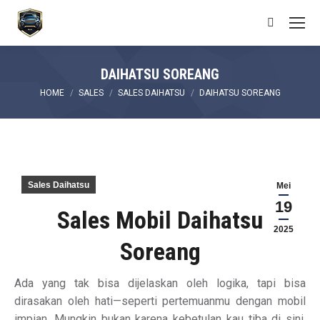
Search:
DAIHATSU SOREANG
You are here:
HOME
SALES
SALES DAIHATSU
DAIHATSU SOREANG
Sales Daihatsu
Mei
19
Sales Mobil Daihatsu
2025
Soreang
Ada yang tak bisa dijelaskan oleh logika, tapi bisa
dirasakan oleh hati—seperti pertemuanmu dengan mobil
impian. Mungkin bukan karena kebetulan kau tiba di sini,