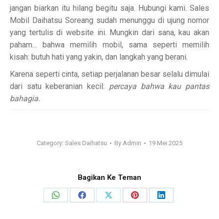
jangan biarkan itu hilang begitu saja. Hubungi kami. Sales
Mobil Daihatsu Soreang sudah menunggu di ujung nomor
yang tertulis di website ini. Mungkin dari sana, kau akan
paham… bahwa memilih mobil, sama seperti memilih
kisah: butuh hati yang yakin, dan langkah yang berani.
Karena seperti cinta, setiap perjalanan besar selalu dimulai
dari satu keberanian kecil:
percaya bahwa kau pantas
bahagia.
Category:
Sales Daihatsu
By
Admin
19 Mei 2025
Bagikan Ke Teman
Share
Share
Share
Share
Share
on
on
on
on
on