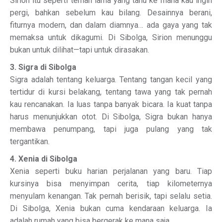
Sirion itu seperti teman lama yang tahu ke mana kau ingin
pergi, bahkan sebelum kau bilang. Desainnya berani,
fiturnya modern, dan dalam diamnya… ada gaya yang tak
memaksa untuk dikagumi. Di Sibolga, Sirion menunggu
bukan untuk dilihat—tapi untuk dirasakan.
3. Sigra di Sibolga
Sigra adalah tentang keluarga. Tentang tangan kecil yang
tertidur di kursi belakang, tentang tawa yang tak pernah
kau rencanakan. Ia luas tanpa banyak bicara. Ia kuat tanpa
harus menunjukkan otot. Di Sibolga, Sigra bukan hanya
membawa penumpang, tapi juga pulang yang tak
tergantikan.
4. Xenia di Sibolga
Xenia seperti buku harian perjalanan yang baru. Tiap
kursinya bisa menyimpan cerita, tiap kilometernya
menyulam kenangan. Tak pernah berisik, tapi selalu setia.
Di Sibolga, Xenia bukan cuma kendaraan keluarga. Ia
adalah rumah yang bisa bergerak ke mana saja.