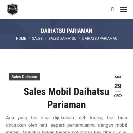
Search:
DAIHATSU PARIAMAN
You are here:
HOME
SALES
SALES DAIHATSU
DAIHATSU PARIAMAN
Sales Daihatsu
Mei
29
Sales Mobil Daihatsu
2025
Pariaman
Ada yang tak bisa dijelaskan oleh logika, tapi bisa
dirasakan oleh hati—seperti pertemuanmu dengan mobil
impian. Mungkin bukan karena kebetulan kau tiba di sini,