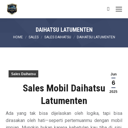
Search:
DAIHATSU LATUMENTEN
You are here:
HOME
SALES
SALES DAIHATSU
DAIHATSU LATUMENTEN
Sales Daihatsu
Jun
6
Sales Mobil Daihatsu
2025
Latumenten
Ada yang tak bisa dijelaskan oleh logika, tapi bisa
dirasakan oleh hati—seperti pertemuanmu dengan mobil
impian. Mungkin bukan karena kebetulan kau tiba di sini,