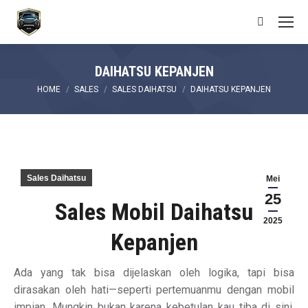
Search:
DAIHATSU KEPANJEN
You are here:
HOME
SALES
SALES DAIHATSU
DAIHATSU KEPANJEN
Sales Daihatsu
Mei
25
Sales Mobil Daihatsu
2025
Kepanjen
Ada yang tak bisa dijelaskan oleh logika, tapi bisa
dirasakan oleh hati—seperti pertemuanmu dengan mobil
impian. Mungkin bukan karena kebetulan kau tiba di sini,