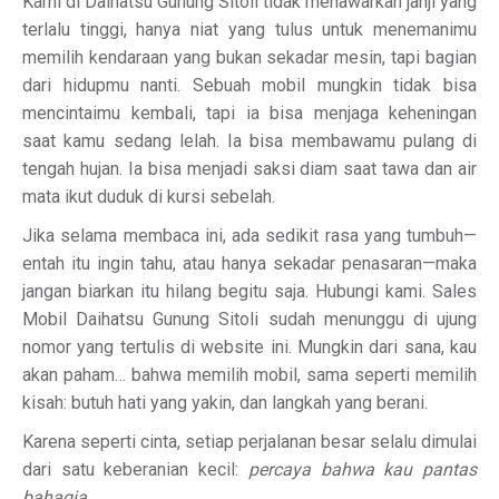
Kami di Daihatsu Gunung Sitoli tidak menawarkan janji yang
terlalu tinggi, hanya niat yang tulus untuk menemanimu
memilih kendaraan yang bukan sekadar mesin, tapi bagian
dari hidupmu nanti. Sebuah mobil mungkin tidak bisa
mencintaimu kembali, tapi ia bisa menjaga keheningan
saat kamu sedang lelah. Ia bisa membawamu pulang di
tengah hujan. Ia bisa menjadi saksi diam saat tawa dan air
mata ikut duduk di kursi sebelah.
Jika selama membaca ini, ada sedikit rasa yang tumbuh—
entah itu ingin tahu, atau hanya sekadar penasaran—maka
jangan biarkan itu hilang begitu saja. Hubungi kami. Sales
Mobil Daihatsu Gunung Sitoli sudah menunggu di ujung
nomor yang tertulis di website ini. Mungkin dari sana, kau
akan paham… bahwa memilih mobil, sama seperti memilih
kisah: butuh hati yang yakin, dan langkah yang berani.
Karena seperti cinta, setiap perjalanan besar selalu dimulai
dari satu keberanian kecil:
percaya bahwa kau pantas
bahagia.