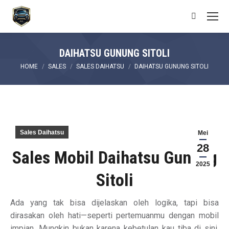
Search:
DAIHATSU GUNUNG SITOLI
You are here:
HOME
SALES
SALES DAIHATSU
DAIHATSU GUNUNG SITOLI
Sales Daihatsu
Mei
28
Sales Mobil Daihatsu Gunung
2025
Sitoli
Ada yang tak bisa dijelaskan oleh logika, tapi bisa
dirasakan oleh hati—seperti pertemuanmu dengan mobil
impian. Mungkin bukan karena kebetulan kau tiba di sini,