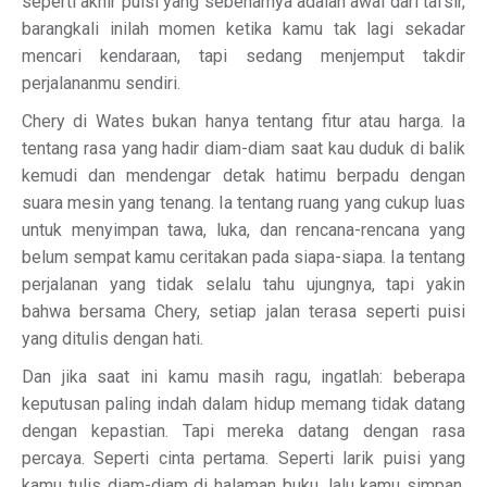
seperti akhir puisi yang sebenarnya adalah awal dari tafsir,
barangkali inilah momen ketika kamu tak lagi sekadar
mencari kendaraan, tapi sedang menjemput takdir
perjalananmu sendiri.
Chery di Wates bukan hanya tentang fitur atau harga. Ia
tentang rasa yang hadir diam-diam saat kau duduk di balik
kemudi dan mendengar detak hatimu berpadu dengan
suara mesin yang tenang. Ia tentang ruang yang cukup luas
untuk menyimpan tawa, luka, dan rencana-rencana yang
belum sempat kamu ceritakan pada siapa-siapa. Ia tentang
perjalanan yang tidak selalu tahu ujungnya, tapi yakin
bahwa bersama Chery, setiap jalan terasa seperti puisi
yang ditulis dengan hati.
Dan jika saat ini kamu masih ragu, ingatlah: beberapa
keputusan paling indah dalam hidup memang tidak datang
dengan kepastian. Tapi mereka datang dengan rasa
percaya. Seperti cinta pertama. Seperti larik puisi yang
kamu tulis diam-diam di halaman buku, lalu kamu simpan,