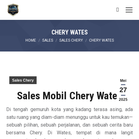
Search:
CHERY WATES
You are here:
HOME
SALES
SALES CHERY
CHERY WATES
Sales Chery
Mei
27
Sales Mobil Chery Wates
2025
Di tengah gemuruh kota yang kadang terasa asing, ada
satu ruang yang diam-diam menunggu untuk kau temukan—
sebuah pilihan, sebuah perjalanan, dan sebuah cerita baru
bersama Chery. Di Wates, tempat di mana langit