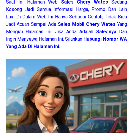
Saat Ini Halaman Web
Sales
Chery Wates
Sedang
Kosong. Jadi Semua Informasi Harga, Promo Dan Lain
Lain Di Dalam Web Ini Hanya Sebagai Contoh, Tidak Bisa
Jadi Acuan Sampai Ada
Sales Mobil Chery Wates
Yang
Mengisi Halaman Ini. Jika Anda Adalah
Salesnya
Dan
Ingin Menyewa Halaman Ini, Silahkan
Hubungi Nomor WA
Yang Ada Di Halaman Ini.