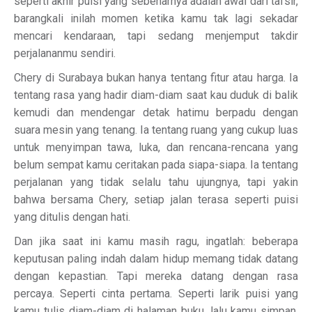
seperti akhir puisi yang sebenarnya adalah awal dari tafsir,
barangkali inilah momen ketika kamu tak lagi sekadar
mencari kendaraan, tapi sedang menjemput takdir
perjalananmu sendiri.
Chery di Surabaya bukan hanya tentang fitur atau harga. Ia
tentang rasa yang hadir diam-diam saat kau duduk di balik
kemudi dan mendengar detak hatimu berpadu dengan
suara mesin yang tenang. Ia tentang ruang yang cukup luas
untuk menyimpan tawa, luka, dan rencana-rencana yang
belum sempat kamu ceritakan pada siapa-siapa. Ia tentang
perjalanan yang tidak selalu tahu ujungnya, tapi yakin
bahwa bersama Chery, setiap jalan terasa seperti puisi
yang ditulis dengan hati.
Dan jika saat ini kamu masih ragu, ingatlah: beberapa
keputusan paling indah dalam hidup memang tidak datang
dengan kepastian. Tapi mereka datang dengan rasa
percaya. Seperti cinta pertama. Seperti larik puisi yang
kamu tulis diam-diam di halaman buku, lalu kamu simpan,