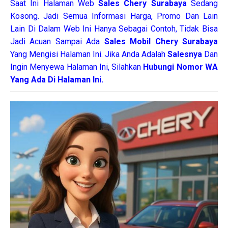
Saat Ini Halaman Web
Sales
Chery Surabaya
Sedang
Kosong. Jadi Semua Informasi Harga, Promo Dan Lain
Lain Di Dalam Web Ini Hanya Sebagai Contoh, Tidak Bisa
Jadi Acuan Sampai Ada
Sales Mobil Chery Surabaya
Yang Mengisi Halaman Ini. Jika Anda Adalah
Salesnya
Dan
Ingin Menyewa Halaman Ini, Silahkan
Hubungi Nomor WA
Yang Ada Di Halaman Ini.