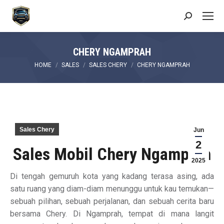
Search:
CHERY NGAMPRAH
You are here:
HOME
SALES
SALES CHERY
CHERY NGAMPRAH
Sales Chery
Jun
2
Sales Mobil Chery Ngamprah
2025
Di tengah gemuruh kota yang kadang terasa asing, ada
satu ruang yang diam-diam menunggu untuk kau temukan—
sebuah pilihan, sebuah perjalanan, dan sebuah cerita baru
bersama Chery. Di Ngamprah, tempat di mana langit