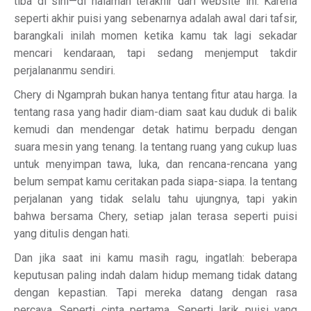
tiba di sini—di halaman terakhir dari website ini. Karena
seperti akhir puisi yang sebenarnya adalah awal dari tafsir,
barangkali inilah momen ketika kamu tak lagi sekadar
mencari kendaraan, tapi sedang menjemput takdir
perjalananmu sendiri.
Chery di Ngamprah bukan hanya tentang fitur atau harga. Ia
tentang rasa yang hadir diam-diam saat kau duduk di balik
kemudi dan mendengar detak hatimu berpadu dengan
suara mesin yang tenang. Ia tentang ruang yang cukup luas
untuk menyimpan tawa, luka, dan rencana-rencana yang
belum sempat kamu ceritakan pada siapa-siapa. Ia tentang
perjalanan yang tidak selalu tahu ujungnya, tapi yakin
bahwa bersama Chery, setiap jalan terasa seperti puisi
yang ditulis dengan hati.
Dan jika saat ini kamu masih ragu, ingatlah: beberapa
keputusan paling indah dalam hidup memang tidak datang
dengan kepastian. Tapi mereka datang dengan rasa
percaya. Seperti cinta pertama. Seperti larik puisi yang