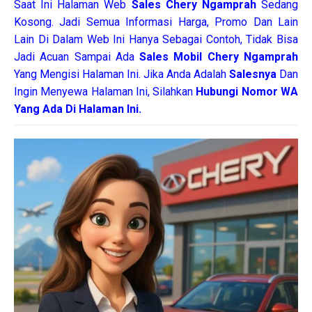
Saat Ini Halaman Web
Sales
Chery Ngamprah
Sedang
Kosong. Jadi Semua Informasi Harga, Promo Dan Lain
Lain Di Dalam Web Ini Hanya Sebagai Contoh, Tidak Bisa
Jadi Acuan Sampai Ada
Sales Mobil Chery Ngamprah
Yang Mengisi Halaman Ini. Jika Anda Adalah
Salesnya
Dan
Ingin Menyewa Halaman Ini, Silahkan
Hubungi Nomor WA
Yang Ada Di Halaman Ini.