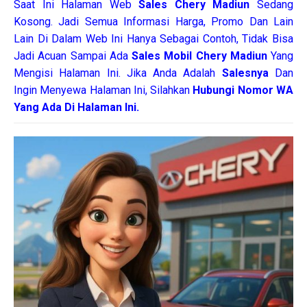
Saat Ini Halaman Web
Sales
Chery Madiun
Sedang
Kosong. Jadi Semua Informasi Harga, Promo Dan Lain
Lain Di Dalam Web Ini Hanya Sebagai Contoh, Tidak Bisa
Jadi Acuan Sampai Ada
Sales Mobil Chery Madiun
Yang
Mengisi Halaman Ini. Jika Anda Adalah
Salesnya
Dan
Ingin Menyewa Halaman Ini, Silahkan
Hubungi Nomor WA
Yang Ada Di Halaman Ini.