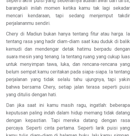
seperti akhir puisi yang sebenarnya adalah awal dari tafsir,
barangkali inilah momen ketika kamu tak lagi sekadar
mencari kendaraan, tapi sedang menjemput takdir
perjalananmu sendiri.
Chery di Madiun bukan hanya tentang fitur atau harga. Ia
tentang rasa yang hadir diam-diam saat kau duduk di balik
kemudi dan mendengar detak hatimu berpadu dengan
suara mesin yang tenang. Ia tentang ruang yang cukup luas
untuk menyimpan tawa, luka, dan rencana-rencana yang
belum sempat kamu ceritakan pada siapa-siapa. Ia tentang
perjalanan yang tidak selalu tahu ujungnya, tapi yakin
bahwa bersama Chery, setiap jalan terasa seperti puisi
yang ditulis dengan hati.
Dan jika saat ini kamu masih ragu, ingatlah: beberapa
keputusan paling indah dalam hidup memang tidak datang
dengan kepastian. Tapi mereka datang dengan rasa
percaya. Seperti cinta pertama. Seperti larik puisi yang
kamu tulis diam-diam di halaman buku, lalu kamu simpan,