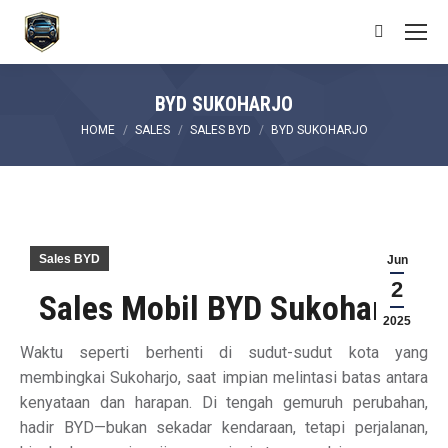
Search:
BYD SUKOHARJO
You are here:
HOME
SALES
SALES BYD
BYD SUKOHARJO
Sales BYD
Jun
2
Sales Mobil BYD Sukoharjo
2025
Waktu seperti berhenti di sudut-sudut kota yang
membingkai Sukoharjo, saat impian melintasi batas antara
kenyataan dan harapan. Di tengah gemuruh perubahan,
hadir BYD—bukan sekadar kendaraan, tetapi perjalanan,