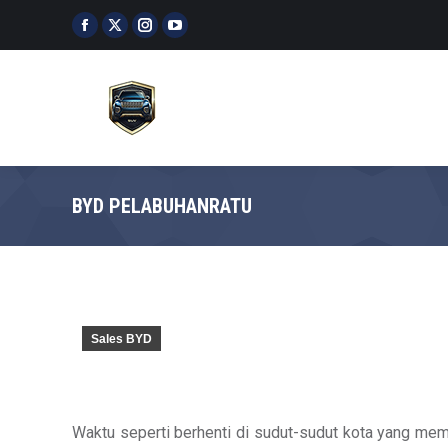
Facebook
X
Instagram
YouTube
page
page
page
page
opens
opens
opens
opens
in
in
in
in
new
new
new
new
window
window
window
window
BYD PELABUHANRATU
Sales BYD
Waktu seperti berhenti di sudut-sudut kota yang memb