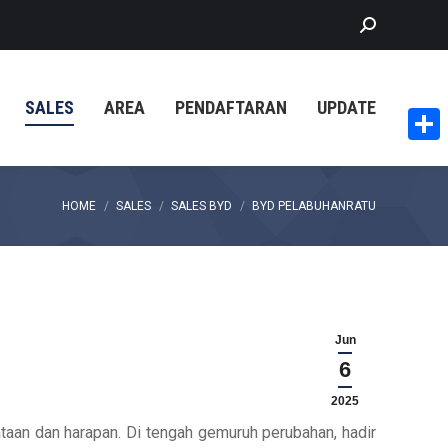
Search:
SALES
AREA
PENDAFTARAN
UPDATE
Share
You are here:
HOME
SALES
SALES BYD
BYD PELABUHANRATU
Jun
6
2025
ataan dan harapan. Di tengah gemuruh perubahan, hadir