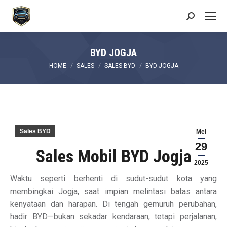
Search:
BYD JOGJA
You are here:
HOME
SALES
SALES BYD
BYD JOGJA
Sales BYD
Mei
29
Sales Mobil BYD Jogja
2025
Waktu seperti berhenti di sudut-sudut kota yang
membingkai Jogja, saat impian melintasi batas antara
kenyataan dan harapan. Di tengah gemuruh perubahan,
hadir BYD—bukan sekadar kendaraan, tetapi perjalanan,